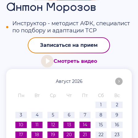
Антон Морозов
Инструктор - методист АФК, специалист
по подбору и адаптации ТСР
Записаться на прием
Смотреть видео
Август 2026
Пн
Вт
Ср
Чт
Пт
Сб
Вс
1
2
3
4
5
6
7
8
9
10
11
12
13
14
15
16
17
18
19
20
21
22
23