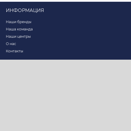
ИНФОРМАЦИЯ
Наши бренды
Наша команда
Наши центры
О нас
Контакты
ПОМОЩЬ
Программы
Услуги
Специалисты
Обучение
Блог
Оплата
Как сделать заказ
Каталог