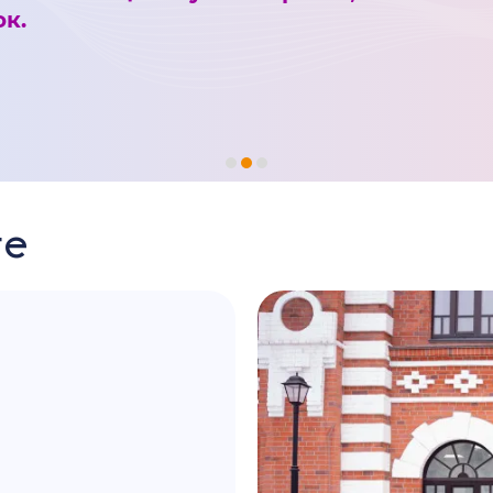
к.
ге