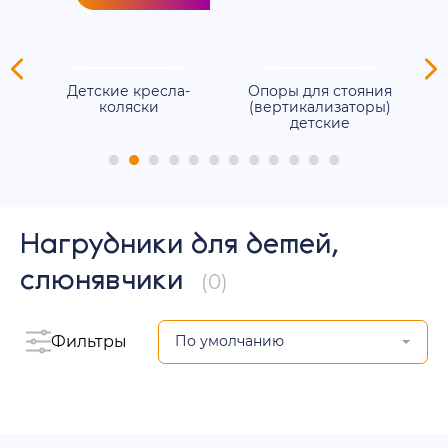
ля
Детские кресла-
Опоры для стояния
е
коляски
(вертикализаторы)
детские
Нагрудники для детей,
слюнявчики
(0)
Фильтры