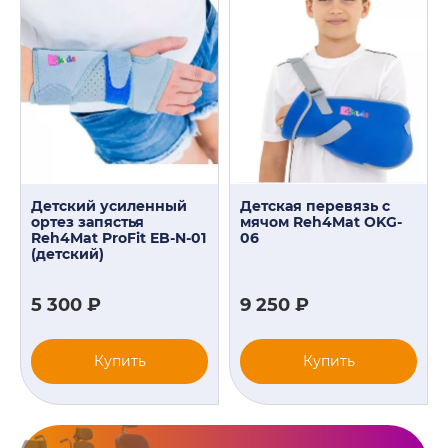
Детский усиленный
Детская перевязь с
ортез запястья
мячом Reh4Mat OKG-
Reh4Mat ProFit EB-N-01
06
(детский)
5 300 ₽
9 250 ₽
Купить
Купить