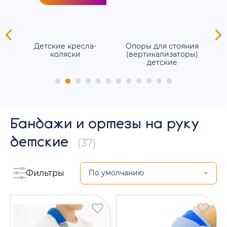
ля
Детские кресла-
Опоры для стояния
е
коляски
(вертикализаторы)
детские
Бандажи и ортезы на руку
детские
(37)
Фильтры