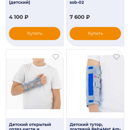
(детский)
sob-02
4 100 ₽
7 600 ₽
Купить
Купить
Детский открытый
Детский тутор,
ортез кисти и
локтевой Reh4Mat Am-