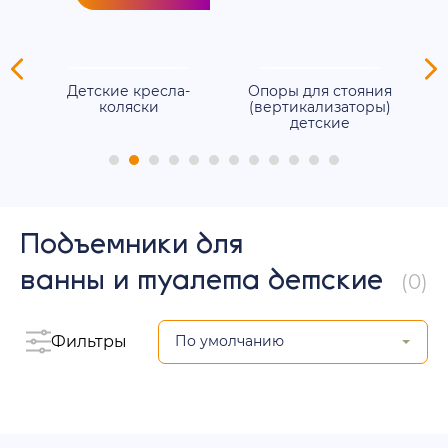
ля
Детские кресла-
Опоры для стояния
е
коляски
(вертикализаторы)
детские
Подъемники для
ванны и туалета детские
(0)
Фильтры