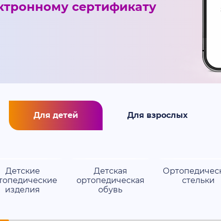
ктронному сертификату
Для детей
Для взрослых
Детские
Детская
Ортопедичес
топедические
ортопедическая
стельки
изделия
обувь